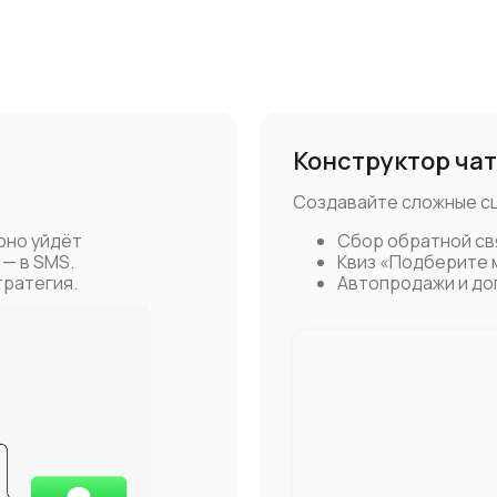
Конструктор чат
Создавайте сложные сц
оно уйдёт
Сбор обратной св
 — в SMS.
Квиз «Подберите 
тратегия.
Автопродажи и до