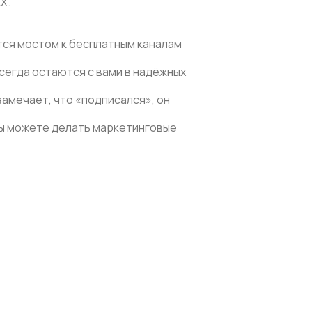
X.
тся мостом к бесплатным каналам
сегда остаются с вами в надёжных
замечает, что «подписался», он
ы можете делать маркетинговые