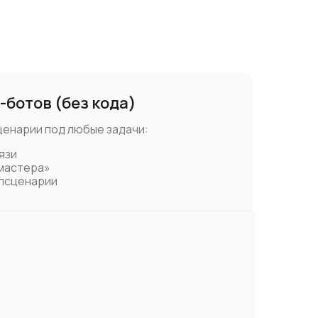
-ботов (без кода)
енарии под любые задачи:
язи
мастера»
псценарии