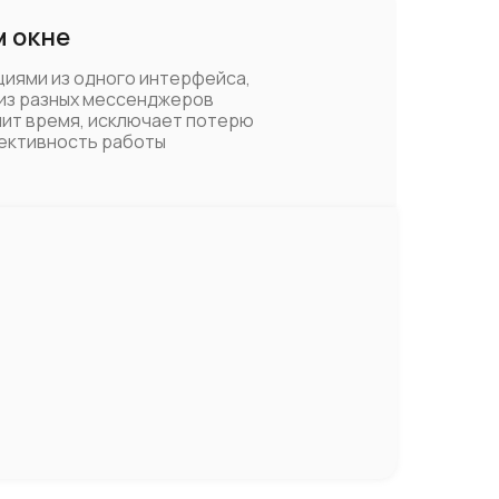
м окне
иями из одного интерфейса,
из разных мессенджеров
мит время, исключает потерю
фективность работы