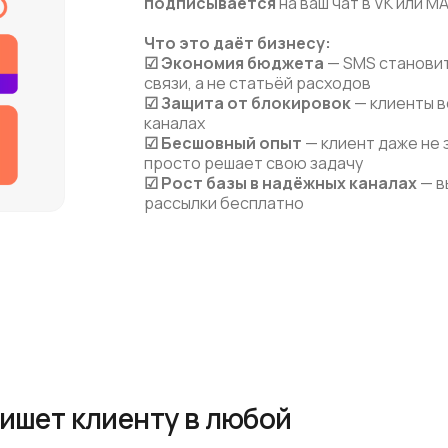
подписывается
на ваш чат в VK или MA
Что это даёт бизнесу:
☑
Экономия бюджета
— SMS станови
связи, а не статьёй расходов
☑
Защита от блокировок
— клиенты в
каналах
☑
Бесшовный опыт
— клиент даже не 
просто решает свою задачу
☑
Рост базы в надёжных каналах
— в
рассылки бесплатно
ишет клиенту в любой