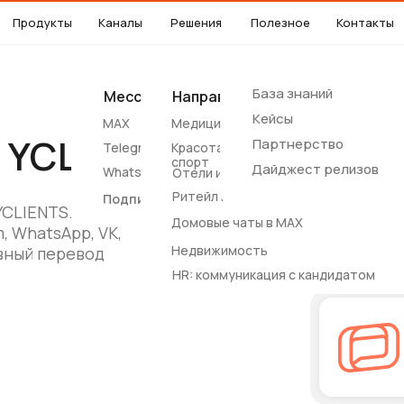
Продукты
Каналы
Решения
Полезное
Контакты
База знаний
Мессенджеры
Направления
Соцсети
Другие
Кейсы
MAX
Медицина
Вконтакте
SMS
 YCLIENTS
Партнерство
Telegram
Красота и
Notify
спорт
Дайджест релизов
WhatsApp*
Отели и апартаменты
Ритейл и e-commerce
Подписные каналы
YCLIENTS.
Домовые чаты в MAX
, WhatsApp, VK,
Недвижимость
овный перевод
HR: коммуникация с кандидатом