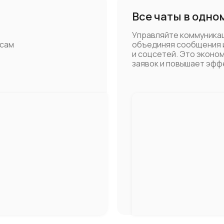
Все чаты в одно
Управляйте коммуникац
исам
объединяя сообщения 
и соцсетей. Это эконо
заявок и повышает эф